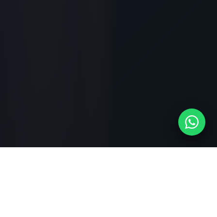
RECUERDOS
Momentos inolvidables de nuestros festivales